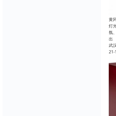
黄
灯
氛
出
武
21-