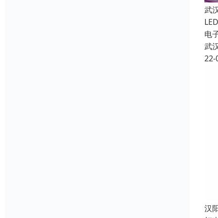
武
LE
电
武
22-
汉