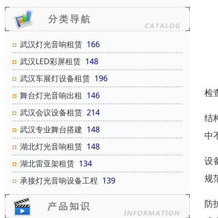
武汉灯光音响租赁
166
武汉LED彩屏租赁
148
武汉车展灯设备租赁
196
检
舞台灯光音响出租
146
武汉会议设备租赁
214
结
武汉专业舞台搭建
148
中
湖北灯光音响租赁
148
设
湖北雷亚架租赁
134
规
承接灯光音响设备工程
139
防