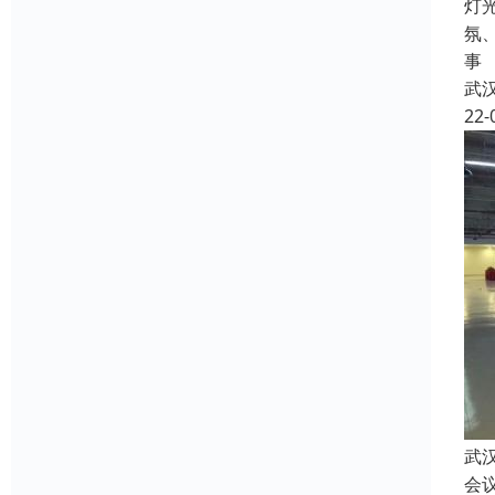
灯
氛
事
武
22-
武
会