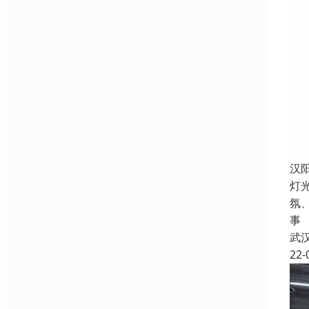
汉
灯
氛
事
武
22-