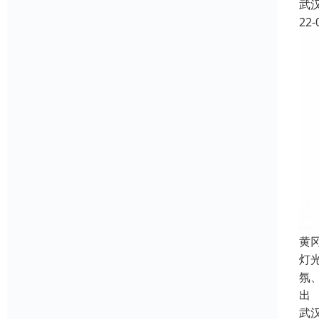
武
22-
黄
灯
氛
出
武