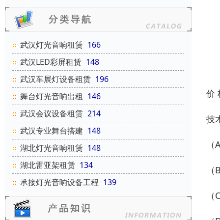
武汉灯光音响租赁
166
武汉LED彩屏租赁
148
武汉车展灯设备租赁
196
价
舞台灯光音响出租
146
武汉会议设备租赁
214
技
武汉专业舞台搭建
148
（
湖北灯光音响租赁
148
湖北雷亚架租赁
134
（
承接灯光音响设备工程
139
（