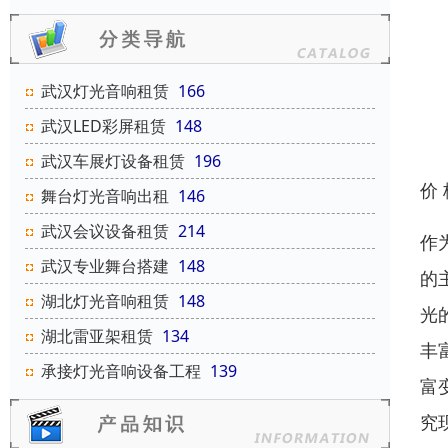
武汉灯光音响租赁
166
武汉LED彩屏租赁
148
武汉车展灯设备租赁
196
价
舞台灯光音响出租
146
武汉会议设备租赁
214
作
武汉专业舞台搭建
148
的
湖北灯光音响租赁
148
光
湖北雷亚架租赁
134
丰
承接灯光音响设备工程
139
富
究