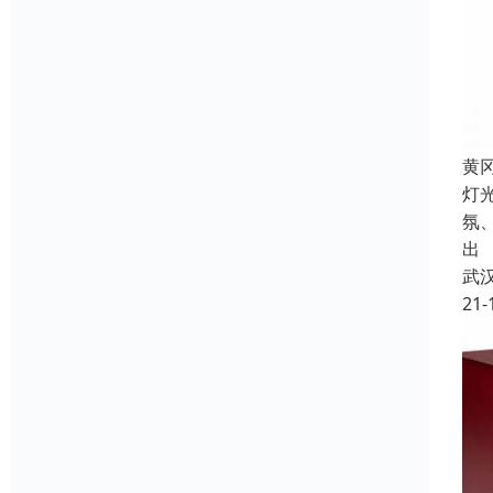
黄
灯
氛
出
武
21-