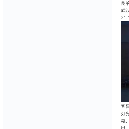
良
武
21-
宜
灯
氛
出