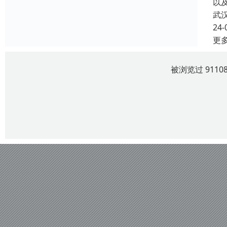
以
武
24-
更
被浏览过 911