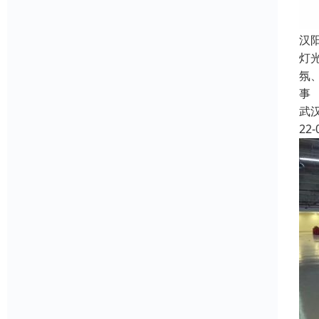
汉
灯
氛
事
武
22-