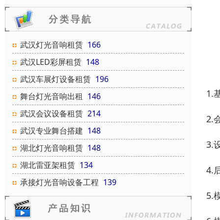
武汉灯光音响租赁
166
武汉LED彩屏租赁
148
武汉车展灯设备租赁
196
1
舞台灯光音响出租
146
武汉会议设备租赁
214
2
武汉专业舞台搭建
148
3
湖北灯光音响租赁
148
湖北雷亚架租赁
134
4
承接灯光音响设备工程
139
5