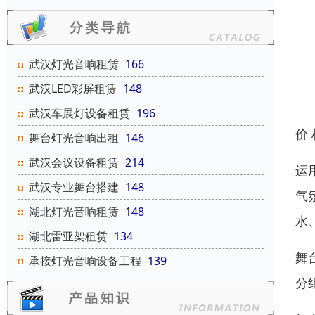
武汉灯光音响租赁
166
武汉LED彩屏租赁
148
武汉车展灯设备租赁
196
价
舞台灯光音响出租
146
武汉会议设备租赁
214
运
武汉专业舞台搭建
148
气
湖北灯光音响租赁
148
水
湖北雷亚架租赁
134
舞
承接灯光音响设备工程
139
分