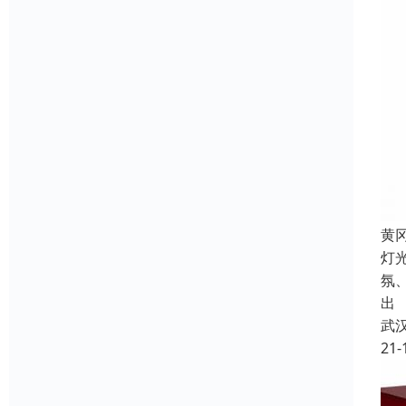
黄
灯
氛
出
武
21-