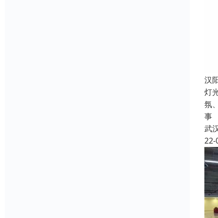
汉
灯
氛
事
武
22-