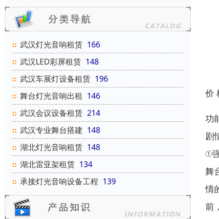
武汉灯光音响租赁
166
武汉LED彩屏租赁
148
武汉车展灯设备租赁
196
价
舞台灯光音响出租
146
武汉会议设备租赁
214
功
武汉专业舞台搭建
148
剧
湖北灯光音响租赁
148
①
湖北雷亚架租赁
134
舞
承接灯光音响设备工程
139
情
前